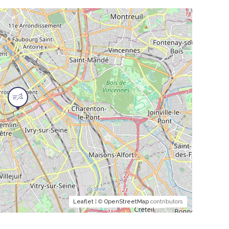
Leaflet
| ©
OpenStreetMap
contributors