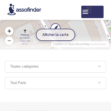
Afficher la carte
Leaflet
| ©
OpenStreetMap
contributors
Toutes catégories
Tout Paris