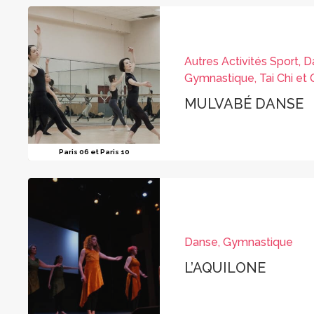
Autres Activités Sport, D
Gymnastique, Tai Chi et
MULVABÉ DANSE
Paris 06 et Paris 10
Danse, Gymnastique
L’AQUILONE