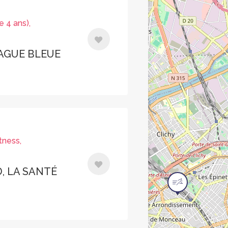
e 4 ans),
VAGUE BLEUE
tness,