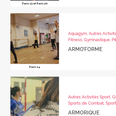
Paris 13 et Paris 20
Aquagym, Autres Activit
Fitness, Gymnastique, Pi
ARMO’FORME
Paris 14
Autres Activités Sport, 
Sports de Combat, Spor
ARMORIQUE