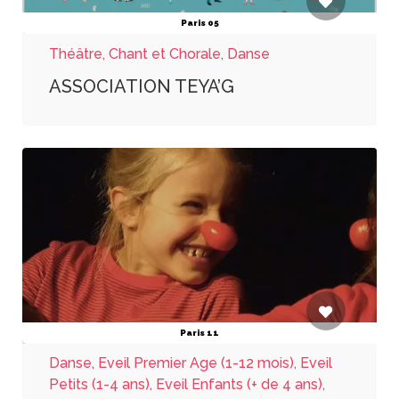
Paris 05
Théâtre, Chant et Chorale, Danse
ASSOCIATION TEYA’G
Paris 11
Danse, Eveil Premier Age (1-12 mois), Eveil
Petits (1-4 ans), Eveil Enfants (+ de 4 ans),