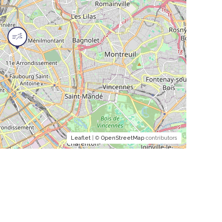
Leaflet
| ©
OpenStreetMap
contributors