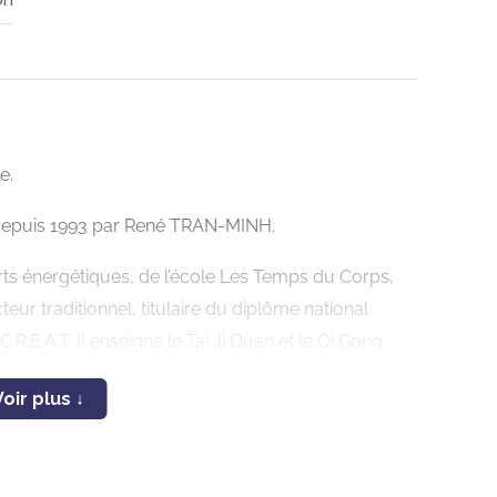
e.
 depuis 1993 par René TRAN-MINH.
rts énergétiques, de l’école Les Temps du Corps,
 traditionnel, titulaire du diplôme national
R.E.A.T. Il enseigne le Tai Ji Quan et le Qi Gong