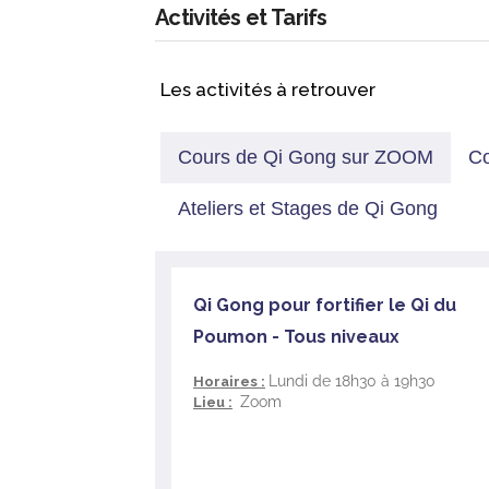
Qi Gong
Activités et Tarifs
Tai Ji Quan
Sur demande: Stages, cours individuels et
Les activités à retrouver
Cours de Qi Gong sur ZOOM
Co
Ateliers et Stages de Qi Gong
Qi Gong pour fortifier le Qi du
Poumon - Tous niveaux
Lundi de 18h30 à 19h30
Horaires :
Zoom
Lieu :