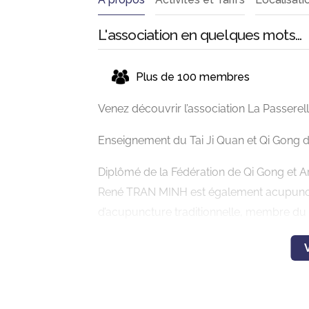
L'association en quelques mots...
Plus de 100 membres
Venez découvrir l’association La Passerell
Enseignement du Tai Ji Quan et Qi Gong
Diplômé de la Fédération de Qi Gong et A
René TRAN MINH est également acupuncteur
d’acupuncture traditionnelle, membre du C.
depuis 1993.
Les activités:
Acupuncture Traditionnelle