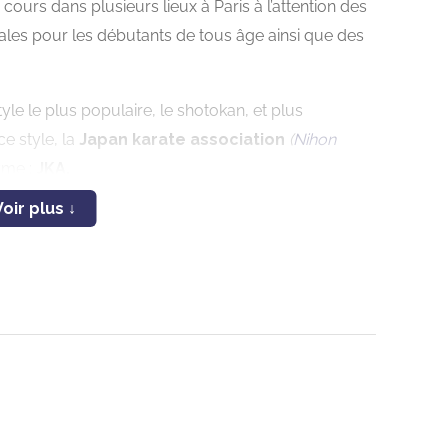
ours dans plusieurs lieux à Paris à l’attention des
ales pour les débutants de tous âge ainsi que des
tyle le plus populaire, le shotokan, et plus
ce style, la
Japan karate association
(
Nihon
yme :
JKA.
araté traditionnel comme il a toujours été enseigné
 la Japan Karate Association.
proposés.