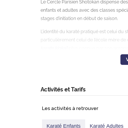
Le Cercle Parisien Shotokan dispense des c
enfants et adultes avec des classes spéci
stages d’initiation en début de saison.
L’identité du karaté pratiqué est celui du s
particulièrement celui de l’école mère de 
karate kiokaï
)
plus connue par son acron
Un style traditionnel, avec les codes du k
par la JKA. Mais avec la vison moderne de
Des cours enfants, ados et adultes sont 
Activités et Tarifs
Les activités à retrouver
Karaté Enfants
Karaté Adultes