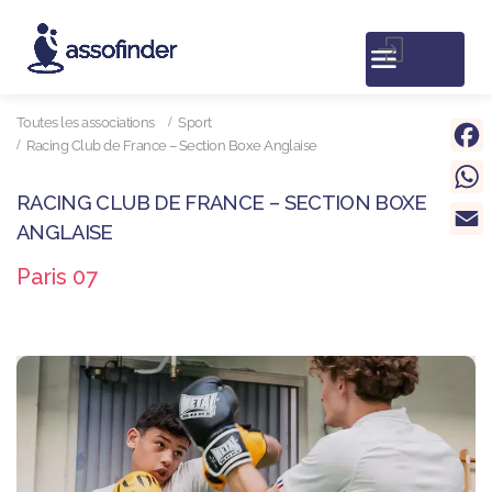
Toutes les associations
Sport
Racing Club de France – Section Boxe Anglaise
Face
What
RACING CLUB DE FRANCE – SECTION BOXE
ANGLAISE
Email
Paris 07