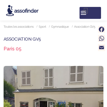
Toutes les associations
Sport
Gymnastique
Association GV5
Face
ASSOCIATION GV5
What
Paris 05
Email