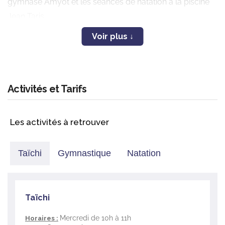
gymnase Amyot et les séances de natation à la piscine
Jean Taris.
L’association est affiliée à la FFEPGV (Fédération
Française d’Education Physique et de Gymnastique
Volontaire).
Activités et Tarifs
Les activités à retrouver
Taïchi
Gymnastique
Natation
Taïchi
Mercredi de 10h à 11h
Horaires :