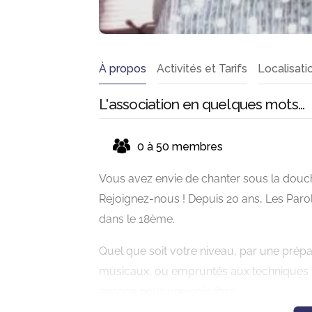
À propos
Activités et Tarifs
Localisati
L'association en quelques mots...
0 à 50 membres
Vous avez envie de chanter sous la douch
Rejoignez-nous ! Depuis 20 ans, Les Parol
dans le 18ème.
Quel que soit votre niveau, par une prépar
musicaux, ou empruntés aux techniques t
espace pour une voix libre.