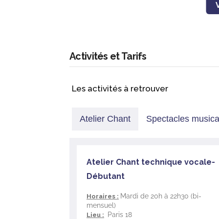
Vous interpréterez en solo, les chansons q
convivialité de l’atelier ou en concert au
Les cours sont dirigés par Sylvie Goussé,
Un musicien accompagne régulièrement l
Activités et Tarifs
Les activités à retrouver
Atelier Chant
Spectacles music
Atelier Chant technique vocale-
Débutant
Mardi de 20h à 22h30 (bi-
Horaires :
mensuel)
Paris 18
Lieu :