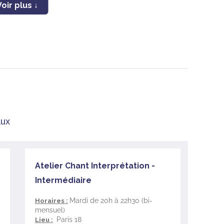
ue vous avez choisies, dans l’intimité et la
 sein du groupe « les Déboussolés ».
es chanteurs.
aux
Atelier Chant Interprétation -
Intermédiaire
Mardi de 20h à 22h30 (bi-
Horaires :
mensuel)
Paris 18
Lieu :